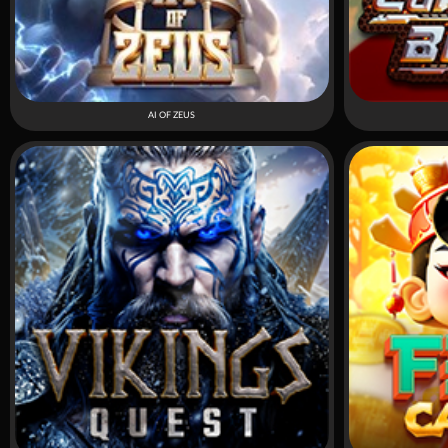
AI OF ZEUS