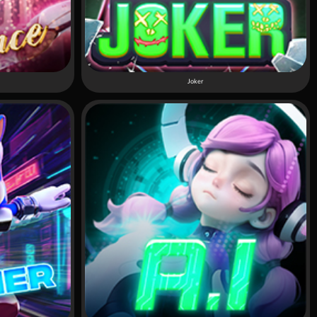
Joker