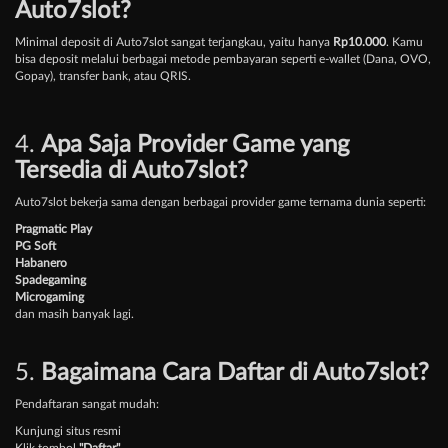
Auto7slot?
Minimal deposit di Auto7slot sangat terjangkau, yaitu hanya
Rp10.000
. Kamu
bisa deposit melalui berbagai metode pembayaran seperti e-wallet (Dana, OVO,
Gopay), transfer bank, atau QRIS.
4.
Apa Saja Provider Game yang
Tersedia di Auto7slot?
Auto7slot bekerja sama dengan berbagai provider game ternama dunia seperti:
Pragmatic Play
PG Soft
Habanero
Spadegaming
Microgaming
dan masih banyak lagi.
5.
Bagaimana Cara Daftar di Auto7slot?
Pendaftaran sangat mudah:
Kunjungi situs resmi