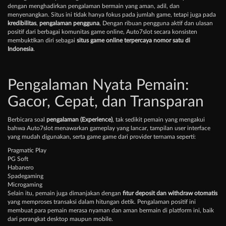
dengan menghadirkan pengalaman bermain yang aman, adil, dan
menyenangkan. Situs ini tidak hanya fokus pada jumlah game, tetapi juga pada
kredibilitas
,
pengalaman pengguna
, Dengan ribuan pengguna aktif dan ulasan
positif dari berbagai komunitas game online, Auto7slot secara konsisten
membuktikan diri sebagai
situs game online terpercaya nomor satu di
Indonesia
.
Pengalaman Nyata Pemain:
Gacor, Cepat, dan Transparan
Berbicara soal
pengalaman (Experience)
, tak sedikit pemain yang mengakui
bahwa Auto7slot menawarkan gameplay yang lancar, tampilan user interface
yang mudah digunakan, serta game game dari provider ternama seperti:
Pragmatic Play
PG Soft
Habanero
Spadegaming
Microgaming
Selain itu, pemain juga dimanjakan dengan
fitur deposit dan withdraw otomatis
yang memproses transaksi dalam hitungan detik. Pengalaman positif ini
membuat para pemain merasa nyaman dan aman bermain di platform ini, baik
dari perangkat desktop maupun mobile.