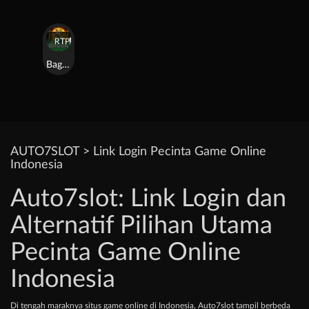
RTP
85%
Bagua
AUTO7SLOT > Link Login Pecinta Game Online
Indonesia
Auto7slot: Link Login dan
Alternatif Pilihan Utama
Pecinta Game Online
Indonesia
Di tengah maraknya situs game online di Indonesia, Auto7slot tampil berbeda