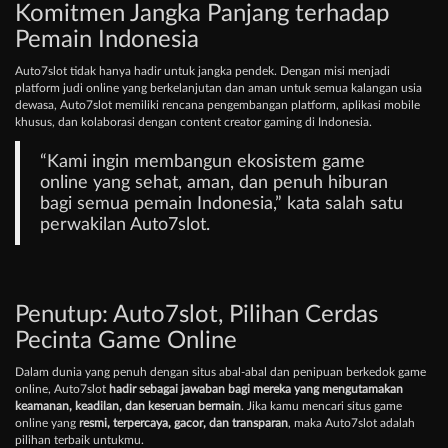
Komitmen Jangka Panjang terhadap
Pemain Indonesia
Auto7slot tidak hanya hadir untuk jangka pendek. Dengan misi menjadi
platform judi online yang berkelanjutan dan aman untuk semua kalangan usia
dewasa, Auto7slot memiliki rencana pengembangan platform, aplikasi mobile
khusus, dan kolaborasi dengan content creator gaming di Indonesia.
“Kami ingin membangun ekosistem game
online yang sehat, aman, dan penuh hiburan
bagi semua pemain Indonesia,” kata salah satu
perwakilan Auto7slot.
Penutup: Auto7slot, Pilihan Cerdas
Pecinta Game Online
Dalam dunia yang penuh dengan situs abal-abal dan penipuan berkedok game
online, Auto7slot
hadir sebagai jawaban bagi mereka yang mengutamakan
keamanan, keadilan, dan keseruan bermain
. Jika kamu mencari situs game
online yang
resmi, terpercaya, gacor, dan transparan
, maka Auto7slot adalah
pilihan terbaik untukmu.