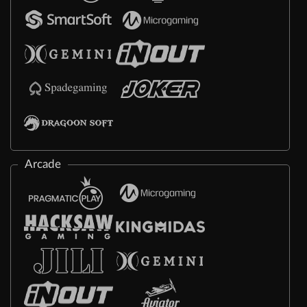
Arcade