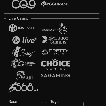
Live Casino
Race
Togel