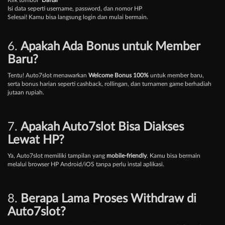
Klik tombol
"Daftar"
Isi data seperti username, password, dan nomor HP
Selesai! Kamu bisa langsung login dan mulai bermain.
6.
Apakah Ada Bonus untuk Member
Baru?
Tentu! Auto7slot menawarkan
Welcome Bonus 100%
untuk member baru,
serta bonus harian seperti cashback, rollingan, dan turnamen game berhadiah
jutaan rupiah.
7.
Apakah Auto7slot Bisa Diakses
Lewat HP?
Ya, Auto7slot memiliki tampilan yang
mobile-friendly
. Kamu bisa bermain
melalui browser HP Android/iOS tanpa perlu instal aplikasi.
8.
Berapa Lama Proses Withdraw di
Auto7slot?