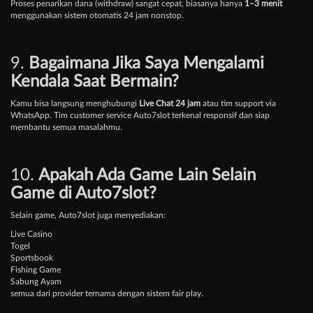
Proses penarikan dana (withdraw) sangat cepat, biasanya hanya
1–3 menit
menggunakan sistem otomatis 24 jam nonstop.
9.
Bagaimana Jika Saya Mengalami
Kendala Saat Bermain?
Kamu bisa langsung menghubungi
Live Chat 24 jam
atau tim support via
WhatsApp. Tim customer service Auto7slot terkenal responsif dan siap
membantu semua masalahmu.
10.
Apakah Ada Game Lain Selain
Game di Auto7slot?
Selain game, Auto7slot juga menyediakan:
Live Casino
Togel
Sportsbook
Fishing Game
Sabung Ayam
semua dari provider ternama dengan sistem fair play.