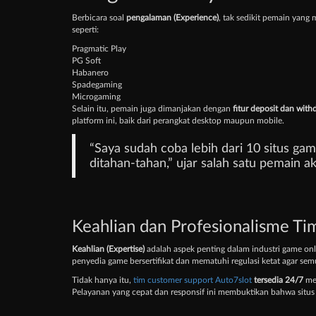
Berbicara soal
pengalaman (Experience)
, tak sedikit pemain yan
seperti:
Pragmatic Play
PG Soft
Habanero
Spadegaming
Microgaming
Selain itu, pemain juga dimanjakan dengan
fitur deposit dan wit
platform ini, baik dari perangkat desktop maupun mobile.
“Saya sudah coba lebih dari 10 situs ga
ditahan-tahan,” ujar salah satu pemain ak
Keahlian dan Profesionalisme Ti
Keahlian (Expertise)
adalah aspek penting dalam industri game onli
penyedia game bersertifikat dan mematuhi regulasi ketat agar semu
Tidak hanya itu,
tim customer support Auto7slot
tersedia 24/7
mel
Pelayanan yang cepat dan responsif ini membuktikan bahwa situs in