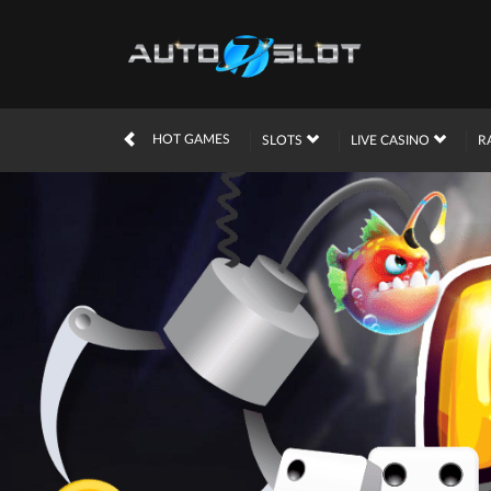
HOT GAMES
SLOTS
LIVE CASINO
R