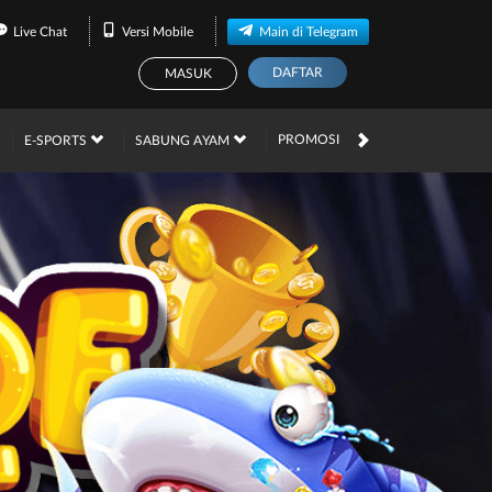
Live Chat
Versi Mobile
Main di Telegram
DAFTAR
MASUK
PROMOSI
E-SPORTS
SABUNG AYAM