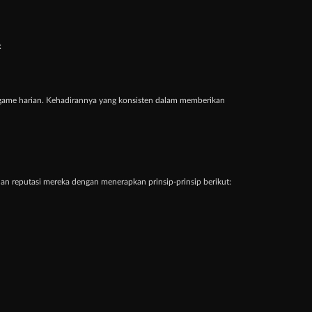
:
m game harian. Kehadirannya yang konsisten dalam memberikan
an reputasi mereka dengan menerapkan prinsip-prinsip berikut: