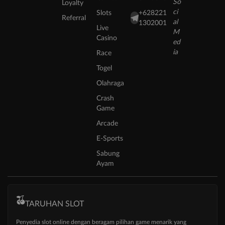
Loyalty
Slots
+628221
Referral
1302001
Live
Casino
Race
Togel
Olahraga
Crash
Game
Arcade
E-Sports
Sabung
Ayam
TARUHAN SLOT
Penyedia slot online dengan beragam pilihan game menarik yang