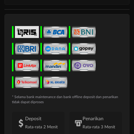
* Selama bank maintenance dan bank offline deposit dan penarikan
tidak dapat diproses
Deposit
Penarikan
Rata-rata 2 Menit
Rata-rata 3 Menit