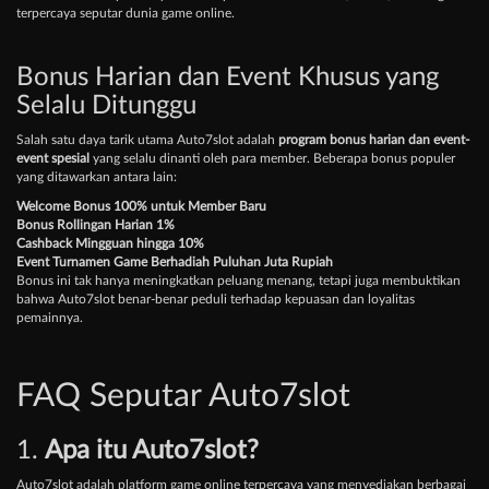
terpercaya seputar dunia game online.
Bonus Harian dan Event Khusus yang
Selalu Ditunggu
Salah satu daya tarik utama Auto7slot adalah
program bonus harian dan event-
event spesial
yang selalu dinanti oleh para member. Beberapa bonus populer
yang ditawarkan antara lain:
Welcome Bonus 100% untuk Member Baru
Bonus Rollingan Harian 1%
Cashback Mingguan hingga 10%
Event Turnamen Game Berhadiah Puluhan Juta Rupiah
Bonus ini tak hanya meningkatkan peluang menang, tetapi juga membuktikan
bahwa Auto7slot benar-benar peduli terhadap kepuasan dan loyalitas
pemainnya.
FAQ Seputar Auto7slot
1.
Apa itu Auto7slot?
Auto7slot adalah platform game online terpercaya yang menyediakan berbagai