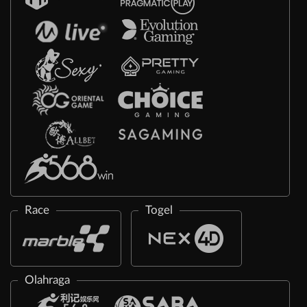
Race
Togel
Olahraga