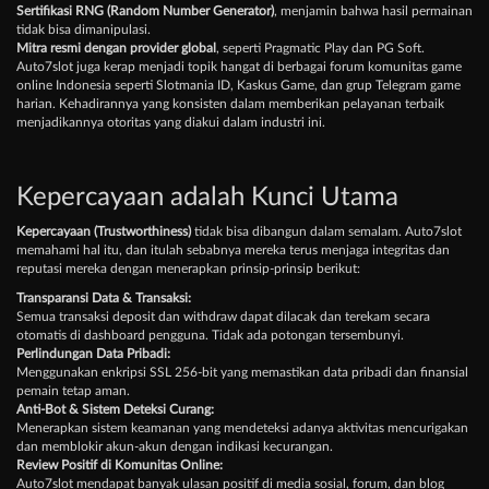
Sertifikasi RNG (Random Number Generator)
, menjamin bahwa hasil permainan
tidak bisa dimanipulasi.
Mitra resmi dengan provider global
, seperti Pragmatic Play dan PG Soft.
Auto7slot juga kerap menjadi topik hangat di berbagai forum komunitas game
online Indonesia seperti Slotmania ID, Kaskus Game, dan grup Telegram game
harian. Kehadirannya yang konsisten dalam memberikan pelayanan terbaik
menjadikannya otoritas yang diakui dalam industri ini.
Kepercayaan adalah Kunci Utama
Kepercayaan (Trustworthiness)
tidak bisa dibangun dalam semalam. Auto7slot
memahami hal itu, dan itulah sebabnya mereka terus menjaga integritas dan
reputasi mereka dengan menerapkan prinsip-prinsip berikut:
Transparansi Data & Transaksi:
Semua transaksi deposit dan withdraw dapat dilacak dan terekam secara
otomatis di dashboard pengguna. Tidak ada potongan tersembunyi.
Perlindungan Data Pribadi:
Menggunakan enkripsi SSL 256-bit yang memastikan data pribadi dan finansial
pemain tetap aman.
Anti-Bot & Sistem Deteksi Curang:
Menerapkan sistem keamanan yang mendeteksi adanya aktivitas mencurigakan
dan memblokir akun-akun dengan indikasi kecurangan.
Review Positif di Komunitas Online:
Auto7slot mendapat banyak ulasan positif di media sosial, forum, dan blog