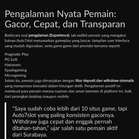
Pengalaman Nyata Pemain:
Gacor, Cepat, dan Transparan
Berbicara soal
pengalaman (Experience)
, tak sedikit pemain yang mengakui
bahwa Auto7slot menawarkan gameplay yang lancar, tampilan user interface
yang mudah digunakan, serta game game dari provider ternama seperti:
Pragmatic Play
PG Soft
Habanero
Spadegaming
Microgaming
Selain itu, pemain juga dimanjakan dengan
fitur deposit dan withdraw otomatis
yang memproses transaksi dalam hitungan detik. Pengalaman positif ini
membuat para pemain merasa nyaman dan aman bermain di platform ini, baik
dari perangkat desktop maupun mobile.
“Saya sudah coba lebih dari 10 situs game, tapi
Auto7slot yang paling konsisten gacornya.
Withdraw juga cepat dan enggak pernah
ditahan-tahan,” ujar salah satu pemain aktif
dari Surabaya.