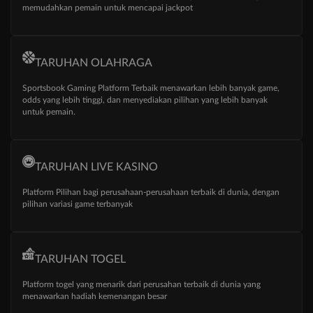
memudahkan pemain untuk mencapai jackpot
TARUHAN OLAHRAGA
Sportsbook Gaming Platform Terbaik menawarkan lebih banyak game,
odds yang lebih tinggi, dan menyediakan pilihan yang lebih banyak
untuk pemain.
TARUHAN LIVE KASINO
Platform Pilihan bagi perusahaan-perusahaan terbaik di dunia, dengan
pilihan variasi game terbanyak
TARUHAN TOGEL
Platform togel yang menarik dari perusahan terbaik di dunia yang
menawarkan hadiah kemenangan besar