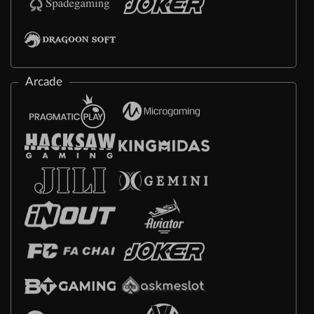
Arcade