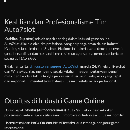
Keahlian dan Profesionalisme Tim
Auto7slot
Keahlian (Expertise)
adalah aspek penting dalam industri game online.
Auto7slot dikelola oleh tim profesional yang berpengalaman dalam industri
iGaming selama lebih dari 8 tahun. Platform ini bekerja sama dengan penyedia
game bersertifikat dan mematuhi regulasi ketat agar semua permainan berjalan
secara adil (
fair play
).
Tidak hanya itu,
tim customer support Auto7slot
tersedia 24/7
melalui live chat
dan WhatsApp, siap membantu segala keluhan maupun pertanyaan pemain,
mulai dari kendala teknis hingga proses verifikasi akun. Pelayanan yang cepat
dan responsif ini membuktikan bahwa situs ini dikelola secara profesional.
Otoritas di Industri Game Online
Dalam aspek
otoritas (Authoritativeness)
, Auto7slot telah memantapkan
posisinya di antara jajaran situs game terpercaya di Indonesia. Situs ini memiliki:
Lisensi resmi dari PAGCOR dan BMM Testlabs
, dua lembaga pengatur game
internasional.