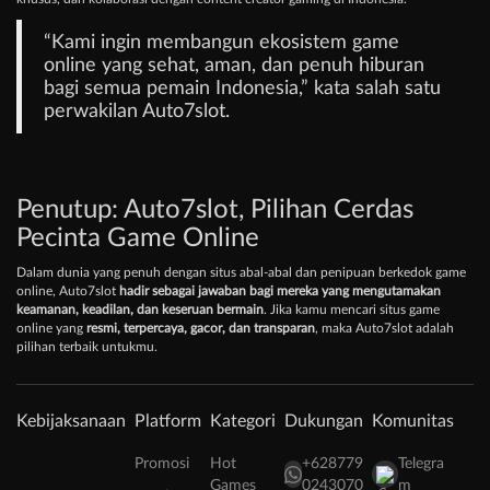
“Kami ingin membangun ekosistem game
online yang sehat, aman, dan penuh hiburan
bagi semua pemain Indonesia,” kata salah satu
perwakilan Auto7slot.
Penutup: Auto7slot, Pilihan Cerdas
Pecinta Game Online
Dalam dunia yang penuh dengan situs abal-abal dan penipuan berkedok game
online, Auto7slot
hadir sebagai jawaban bagi mereka yang mengutamakan
keamanan, keadilan, dan keseruan bermain
. Jika kamu mencari situs game
online yang
resmi, terpercaya, gacor, dan transparan
, maka Auto7slot adalah
pilihan terbaik untukmu.
Kebijaksanaan
Platform
Kategori
Dukungan
Komunitas
Promosi
Hot
+628779
Telegra
Games
0243070
m