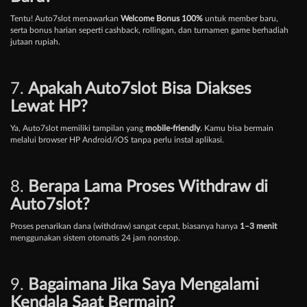
Tentu! Auto7slot menawarkan
Welcome Bonus 100%
untuk member baru,
serta bonus harian seperti cashback, rollingan, dan turnamen game berhadiah
jutaan rupiah.
7.
Apakah Auto7slot Bisa Diakses
Lewat HP?
Ya, Auto7slot memiliki tampilan yang
mobile-friendly
. Kamu bisa bermain
melalui browser HP Android/iOS tanpa perlu instal aplikasi.
8.
Berapa Lama Proses Withdraw di
Auto7slot?
Proses penarikan dana (withdraw) sangat cepat, biasanya hanya
1–3 menit
menggunakan sistem otomatis 24 jam nonstop.
9.
Bagaimana Jika Saya Mengalami
Kendala Saat Bermain?