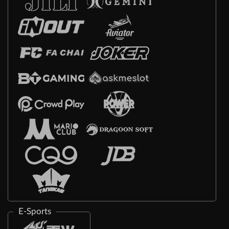
E-Sports