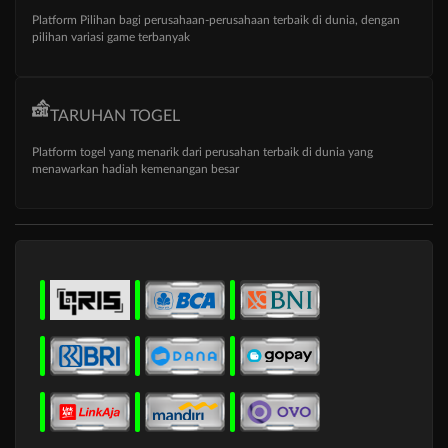
Platform Pilihan bagi perusahaan-perusahaan terbaik di dunia, dengan
pilihan variasi game terbanyak
TARUHAN TOGEL
Platform togel yang menarik dari perusahan terbaik di dunia yang
menawarkan hadiah kemenangan besar