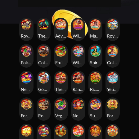
Royale House
The Great Safari
Adventure To The West
Wild Calavera
Mahjong Princess
Royal Katt
Poker Ways
Gold Rush Cowboys
Fruits Mania
Wild Wet Win
Spirit of the Sea
Golden Moon Empire
Neon Fantasy
Goal Go Win
The Nutcrackers
Ranger Showdown
Rich Cai Shen
Yeti Boom
Fortune Jewels II
Roma
Vegas Hot Fruit
Neko Riches
Summer Splash Paradise
Fortune Jewels I