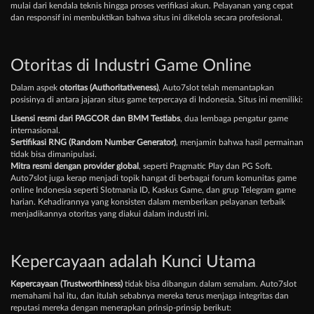
mulai dari kendala teknis hingga proses verifikasi akun. Pelayanan yang cepat
dan responsif ini membuktikan bahwa situs ini dikelola secara profesional.
Otoritas di Industri Game Online
Dalam aspek
otoritas (Authoritativeness)
, Auto7slot telah memantapkan
posisinya di antara jajaran situs game terpercaya di Indonesia. Situs ini memiliki:
Lisensi resmi dari PAGCOR dan BMM Testlabs
, dua lembaga pengatur game
internasional.
Sertifikasi RNG (Random Number Generator)
, menjamin bahwa hasil permainan
tidak bisa dimanipulasi.
Mitra resmi dengan provider global
, seperti Pragmatic Play dan PG Soft.
Auto7slot juga kerap menjadi topik hangat di berbagai forum komunitas game
online Indonesia seperti Slotmania ID, Kaskus Game, dan grup Telegram game
harian. Kehadirannya yang konsisten dalam memberikan pelayanan terbaik
menjadikannya otoritas yang diakui dalam industri ini.
Kepercayaan adalah Kunci Utama
Kepercayaan (Trustworthiness)
tidak bisa dibangun dalam semalam. Auto7slot
memahami hal itu, dan itulah sebabnya mereka terus menjaga integritas dan
reputasi mereka dengan menerapkan prinsip-prinsip berikut: