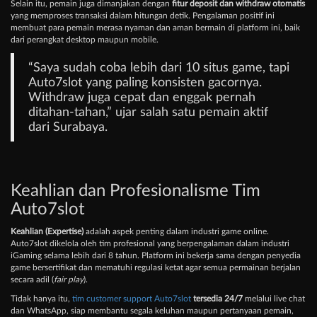
Selain itu, pemain juga dimanjakan dengan
fitur deposit dan withdraw otomatis
yang memproses transaksi dalam hitungan detik. Pengalaman positif ini
membuat para pemain merasa nyaman dan aman bermain di platform ini, baik
dari perangkat desktop maupun mobile.
“Saya sudah coba lebih dari 10 situs game, tapi
Auto7slot yang paling konsisten gacornya.
Withdraw juga cepat dan enggak pernah
ditahan-tahan,” ujar salah satu pemain aktif
dari Surabaya.
Keahlian dan Profesionalisme Tim
Auto7slot
Keahlian (Expertise)
adalah aspek penting dalam industri game online.
Auto7slot dikelola oleh tim profesional yang berpengalaman dalam industri
iGaming selama lebih dari 8 tahun. Platform ini bekerja sama dengan penyedia
game bersertifikat dan mematuhi regulasi ketat agar semua permainan berjalan
secara adil (
fair play
).
Tidak hanya itu,
tim customer support Auto7slot
tersedia 24/7
melalui live chat
dan WhatsApp, siap membantu segala keluhan maupun pertanyaan pemain,