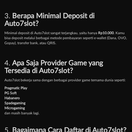
3.
Berapa Minimal Deposit di
Auto7slot?
Minimal deposit di Auto7slot sangat terjangkau, yaitu hanya
Rp10.000
. Kamu
bisa deposit melalui berbagai metode pembayaran seperti e-wallet (Dana, OVO,
Gopay), transfer bank, atau QRIS.
4.
Apa Saja Provider Game yang
Tersedia di Auto7slot?
Auto7slot bekerja sama dengan berbagai provider game ternama dunia seperti:
Pragmatic Play
PG Soft
Habanero
Spadegaming
Microgaming
dan masih banyak lagi.
5.
Bagaimana Cara Daftar di Auto7slot?