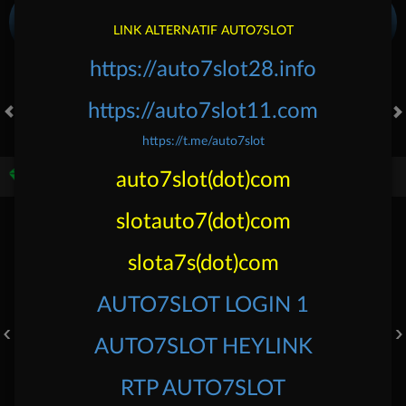
IDR
12,732,369,280
LINK ALTERNATIF AUTO7SLOT
https://auto7slot28.info
https://auto7slot11.com
HOT GAMES
SLOTS
LIVE CASINO
RACE
TOGEL
OL
https://t.me/auto7slot
auto7slot(dot)com
Game Populer
slotauto7(dot)com
slota7s(dot)com
AUTO7SLOT LOGIN 1
Gates of Olympus POP
Storm of Seth 2
Goyang Gaib
AUTO7SLOT HEYLINK
RTP AUTO7SLOT