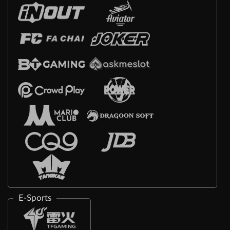
E-Sports