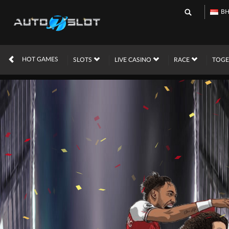
BH
HOT GAMES
SLOTS
LIVE CASINO
RACE
TOG