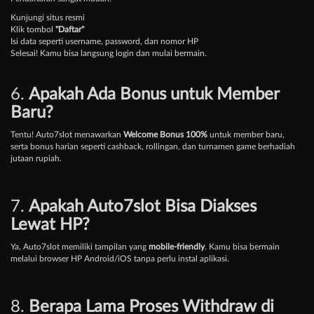
Kunjungi situs resmi
Klik tombol
"Daftar"
Isi data seperti username, password, dan nomor HP
Selesai! Kamu bisa langsung login dan mulai bermain.
6.
Apakah Ada Bonus untuk Member
Baru?
Tentu! Auto7slot menawarkan
Welcome Bonus 100%
untuk member baru,
serta bonus harian seperti cashback, rollingan, dan turnamen game berhadiah
jutaan rupiah.
7.
Apakah Auto7slot Bisa Diakses
Lewat HP?
Ya, Auto7slot memiliki tampilan yang
mobile-friendly
. Kamu bisa bermain
melalui browser HP Android/iOS tanpa perlu instal aplikasi.
8.
Berapa Lama Proses Withdraw di