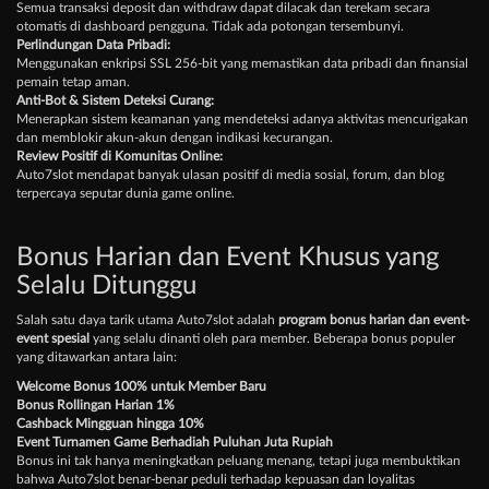
Semua transaksi deposit dan withdraw dapat dilacak dan terekam secara
otomatis di dashboard pengguna. Tidak ada potongan tersembunyi.
Perlindungan Data Pribadi:
Menggunakan enkripsi SSL 256-bit yang memastikan data pribadi dan finansial
pemain tetap aman.
Anti-Bot & Sistem Deteksi Curang:
Menerapkan sistem keamanan yang mendeteksi adanya aktivitas mencurigakan
dan memblokir akun-akun dengan indikasi kecurangan.
Review Positif di Komunitas Online:
Auto7slot mendapat banyak ulasan positif di media sosial, forum, dan blog
terpercaya seputar dunia game online.
Bonus Harian dan Event Khusus yang
Selalu Ditunggu
Salah satu daya tarik utama Auto7slot adalah
program bonus harian dan event-
event spesial
yang selalu dinanti oleh para member. Beberapa bonus populer
yang ditawarkan antara lain:
Welcome Bonus 100% untuk Member Baru
Bonus Rollingan Harian 1%
Cashback Mingguan hingga 10%
Event Turnamen Game Berhadiah Puluhan Juta Rupiah
Bonus ini tak hanya meningkatkan peluang menang, tetapi juga membuktikan
bahwa Auto7slot benar-benar peduli terhadap kepuasan dan loyalitas