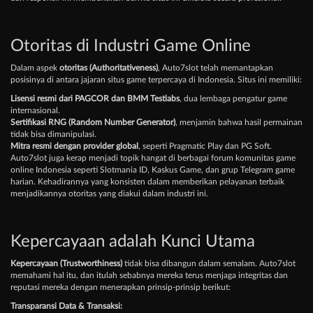
Otoritas di Industri Game Online
Dalam aspek
otoritas (Authoritativeness)
, Auto7slot telah memantapkan
posisinya di antara jajaran situs game terpercaya di Indonesia. Situs ini memiliki:
Lisensi resmi dari PAGCOR dan BMM Testlabs
, dua lembaga pengatur game
internasional.
Sertifikasi RNG (Random Number Generator)
, menjamin bahwa hasil permainan
tidak bisa dimanipulasi.
Mitra resmi dengan provider global
, seperti Pragmatic Play dan PG Soft.
Auto7slot juga kerap menjadi topik hangat di berbagai forum komunitas game
online Indonesia seperti Slotmania ID, Kaskus Game, dan grup Telegram game
harian. Kehadirannya yang konsisten dalam memberikan pelayanan terbaik
menjadikannya otoritas yang diakui dalam industri ini.
Kepercayaan adalah Kunci Utama
Kepercayaan (Trustworthiness)
tidak bisa dibangun dalam semalam. Auto7slot
memahami hal itu, dan itulah sebabnya mereka terus menjaga integritas dan
reputasi mereka dengan menerapkan prinsip-prinsip berikut:
Transparansi Data & Transaksi: