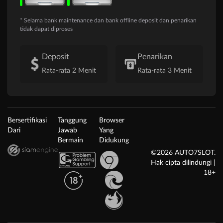
* Selama bank maintenance dan bank offline deposit dan penarikan
tidak dapat diproses
Deposit
Penarikan
Rata-rata 2 Menit
Rata-rata 3 Menit
Bersertifikasi
Tanggung
Browser
Dari
Jawab
Yang
Bermain
Didukung
©2026 AUTO7SLOT.
Hak cipta dilindungi |
18+