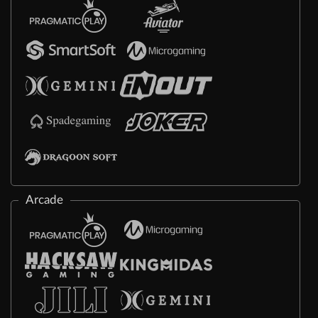
Arcade