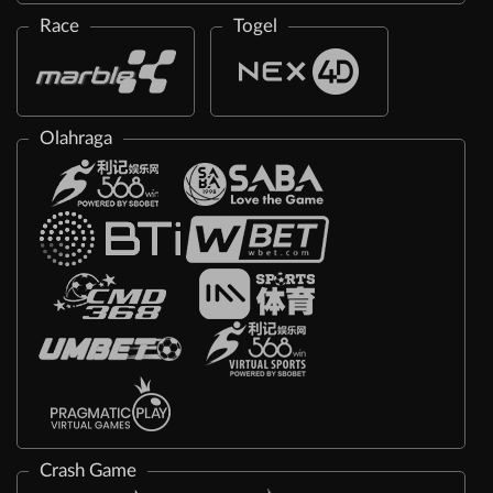
Race
Togel
Olahraga
Crash Game