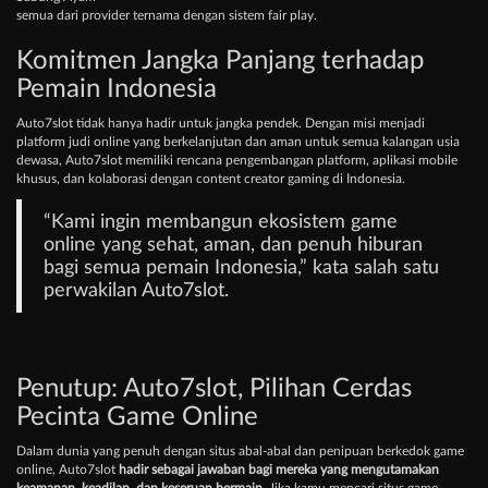
semua dari provider ternama dengan sistem fair play.
Komitmen Jangka Panjang terhadap
Pemain Indonesia
Auto7slot tidak hanya hadir untuk jangka pendek. Dengan misi menjadi
platform judi online yang berkelanjutan dan aman untuk semua kalangan usia
dewasa, Auto7slot memiliki rencana pengembangan platform, aplikasi mobile
khusus, dan kolaborasi dengan content creator gaming di Indonesia.
“Kami ingin membangun ekosistem game
online yang sehat, aman, dan penuh hiburan
bagi semua pemain Indonesia,” kata salah satu
perwakilan Auto7slot.
Penutup: Auto7slot, Pilihan Cerdas
Pecinta Game Online
Dalam dunia yang penuh dengan situs abal-abal dan penipuan berkedok game
online, Auto7slot
hadir sebagai jawaban bagi mereka yang mengutamakan