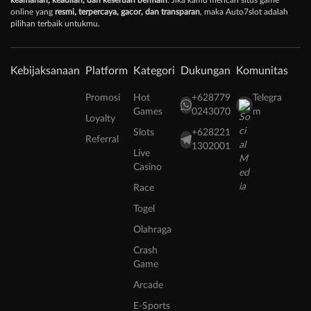
keamanan, keadilan, dan keseruan bermain
. Jika kamu mencari situs game
online yang
resmi, terpercaya, gacor, dan transparan
, maka Auto7slot adalah
pilihan terbaik untukmu.
Kebijaksanaan
Platform
Kategori
Dukungan
Komunitas
Promosi
Hot
+628779
Telegra
Games
0243070
m
Loyalty
Slots
+628221
Referral
1302001
Live
Casino
Race
Togel
Olahraga
Crash
Game
Arcade
E-Sports