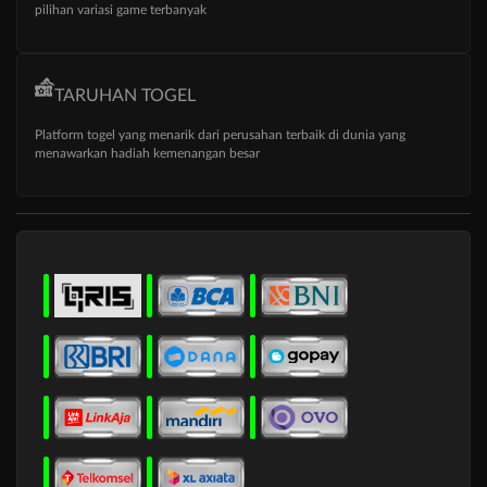
pilihan variasi game terbanyak
TARUHAN TOGEL
Platform togel yang menarik dari perusahan terbaik di dunia yang
menawarkan hadiah kemenangan besar