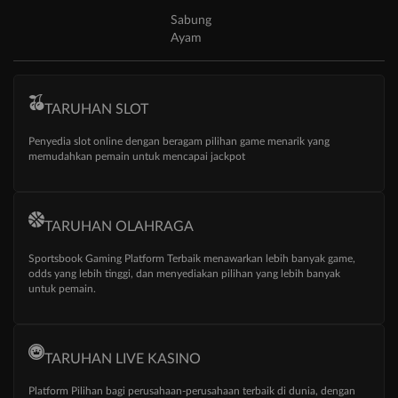
Sabung
Ayam
TARUHAN SLOT
Penyedia slot online dengan beragam pilihan game menarik yang
memudahkan pemain untuk mencapai jackpot
TARUHAN OLAHRAGA
Sportsbook Gaming Platform Terbaik menawarkan lebih banyak game,
odds yang lebih tinggi, dan menyediakan pilihan yang lebih banyak
untuk pemain.
TARUHAN LIVE KASINO
Platform Pilihan bagi perusahaan-perusahaan terbaik di dunia, dengan