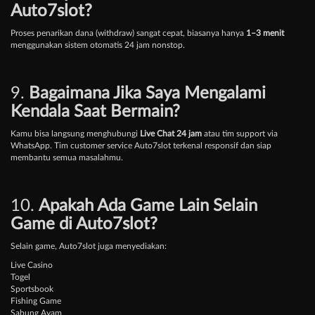
Auto7slot?
Proses penarikan dana (withdraw) sangat cepat, biasanya hanya
1–3 menit
menggunakan sistem otomatis 24 jam nonstop.
9.
Bagaimana Jika Saya Mengalami
Kendala Saat Bermain?
Kamu bisa langsung menghubungi
Live Chat 24 jam
atau tim support via
WhatsApp. Tim customer service Auto7slot terkenal responsif dan siap
membantu semua masalahmu.
10.
Apakah Ada Game Lain Selain
Game di Auto7slot?
Selain game, Auto7slot juga menyediakan:
Live Casino
Togel
Sportsbook
Fishing Game
Sabung Ayam