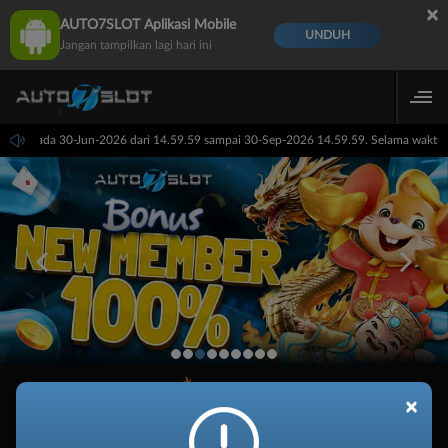
×
AUTO7SLOT Aplikasi Mobile
UNDUH
Jangan tampilkan lagi hari ini
Sports pada 30-Jun-2026 dari 14.59.59 sampai 30-Sep-2026 14.59.59. Selama waktu i
×
JACKPOT
PLAY