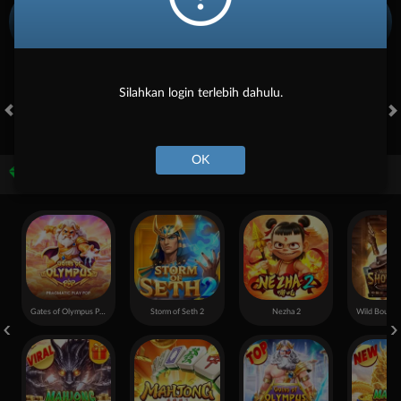
IDR
12,668,157,881
Silahkan login terlebih dahulu.
HOT GAMES
SLOTS
LIVE CASINO
RACE
TOGEL
OL
OK
Game Populer
Gates of Olympus POP
Storm of Seth 2
Nezha 2